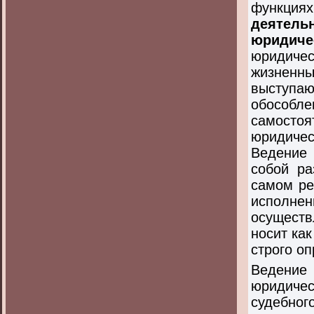
функци
деятель
юридиче
юридич
жизне
выступ
обособле
самосто
юридичес
Ведение 
собой ра
самом ре
исполне
осуществ
носит ка
строго о
Ведение
юридичес
судебно