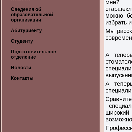
мне? Э
старшекла
Сведения об
образовательной
можно б
организации
избрать и
Мы расск
Абитуриенту
современ
Студенту
Подготовительное
А тепер
отделение
стоматол
Новости
специал
выпускни
Контакты
А тепер
специали
Сравнит
специал
широкий
возможно
Професси