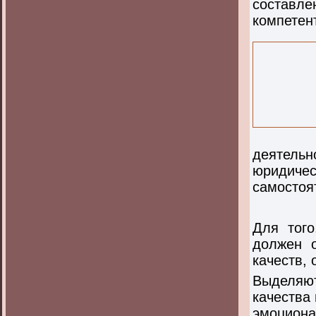
составле
компетент
деятель
юридиче
самостоя
Для тог
должен 
качеств,
Выделяют
качества
эмоциона