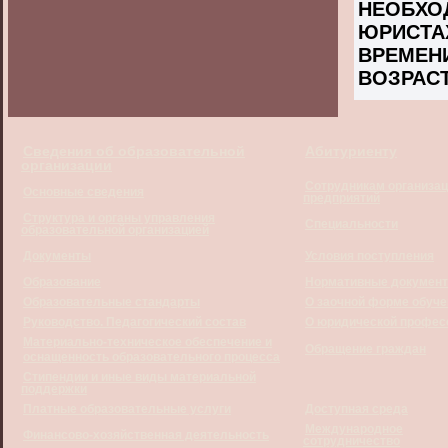
НЕОБХ
ЮРИСТ
ВРЕМЕН
ВОЗРАСТ
Сведения об образовательной
Абитуриенту
организации
Сотрудникам организац
Основные сведения
предприятий
Структура и органы управления
Специальности
образовательной организацией
Документы
Условия поступления
Образование
Нормативные докумен
Образовательные стандарты
О заочной форме обуче
Руководство. Педагогический состав
О юридической профес
Материально-техническое обеспечение и
Обращение граждан
оснащенность образовательного процесса
Стипендии и иные виды материальной
поддержки
Платные образовательные услуги
Доступная среда
Международное
Финансово-хозяйственная деятельность
сотрудничество