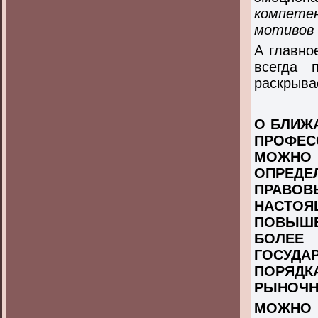
компетен
мотивов 
А главно
всегда 
раскрыва
О БЛИЖ
ПРОФЕС
МОЖН
ОПРЕД
ПРАВОВ
НАСТО
ПОВЫШЕ
БОЛЕЕ
ГОСУДА
ПОРЯДК
РЫНОЧН
МОЖН