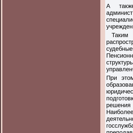
А также
админис
специал
учрежден
Таким о
распрост
судебны
Пенсион
структ
управлен
При это
образо
юридиче
подгото
решения
Наиболе
деятельн
госслуж
преподав