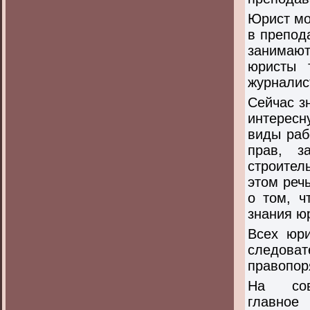
Юрист мож
в препод
занимают
юристы 
журналис
Сейчас з
интересн
виды раб
прав, з
строител
этом реч
о том, ч
знания ю
Всех юри
следоват
правопор
На сов
главное 