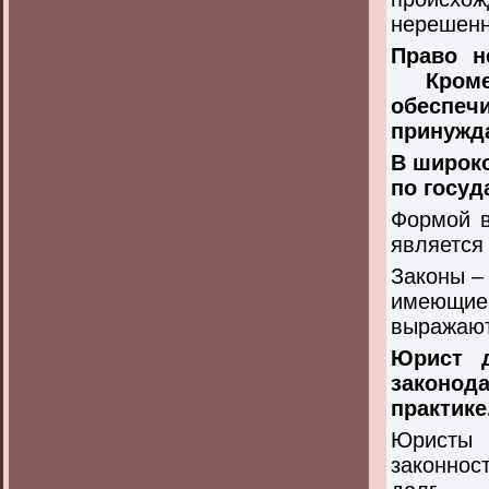
нерешенн
Право н
Кроме 
обеспеч
принужд
В широк
по госу
Формой в
являетс
Законы –
имеющие 
выражают
Юрист д
законод
практике
Юристы 
законнос