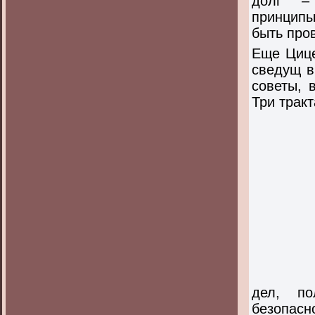
долг – 
принципы
быть про
Еще Цице
сведущ в
советы, 
Три тракт
дел, по
безопасн