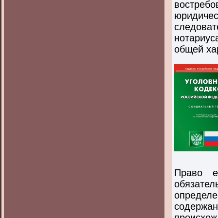
востребо
юридичес
следовате
нотариуса
общей ха
Право е
обязате
определ
содержа
происхо